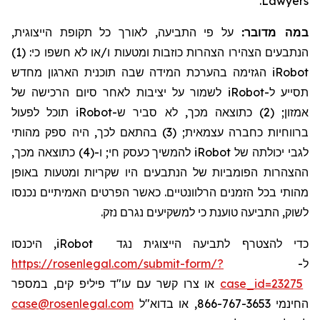
.
Lawyers
במה מדובר:
על פי התביעה, לאורך כל תקופת הייצוגית,
הנתבעים הצהירו הצהרות כוזבות ומטעות ו/או לא חשפו כי: (1)
הגזימה בהערכת המידה שבה תוכנית הארגון מחדש
iRobot
לשמור על יציבות לאחר סיום הרכישה של
iRobot
תסייע ל-
תוכל לפעול
iRobot
אמזון; (2) כתוצאה מכך, לא סביר ש-
ברווחיות כחברה עצמאית; (3) בהתאם לכך, היה ספק מהותי
להמשיך כעסק חי; ו-(4) כתוצאה מכך,
iRobot
לגבי יכולתה של
ההצהרות הפומביות של הנתבעים היו שקריות ומטעות באופן
מהותי בכל הזמנים הרלוונטיים. כאשר הפרטים האמיתיים נכנסו
לשוק, התביעה טוענת כי למשקיעים נגרם נזק.
, היכנסו
iRobot
כדי להצטרף לתביעה הייצוגית נגד
https://rosenlegal.com/submit-form/?
ל-
או צרו קשר עם עו"ד פיליפ קים, במספר
case_id=23275
case@rosenlegal.com
החינמי 866-767-3653, או בדוא"ל