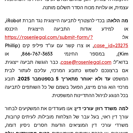
עצמית, או עלויות מכוח הסדר תשלום מותנה.
,
iRobot
בכדי להצטרף לתביעה הייצוגית נגד חברת
מה הלאה:
או למידע אודות התביעה הייצוגית היכנסו
https://rosenlegal.com/submit-form/?
אל:
Phillip
, או צרו קשר עם עו"ד פיליפ קים (
case_id=23275
), במספר החינמי 866-767-3653, או
Kim
. כבר הוגשה תביעה ייצוגית.
case@rosenlegal.com
בדוא"ל:
אם ברצונכם לשמש כתובע המרכזי, עליכם לעתור לבית
תובע
.
בספטמבר 2025
5
עד ולא יאוחר מתאריך
המשפט
מרכזי הוא גורם מייצג, הפועל בשמם של כל השותפים לתביעה
בכל הנוגע לניהול ההתדיינות המשפטית.
למה משרד רוזן עורכי דין:
אנו מעודדים את המשקיעים לבחור
עורך דין ראוי, בעל עבר של הצלחות מובילות. לעיתים קרובות,
משרדי עורכי דין המוציאים הודעות חסרים ניסיון דומה,