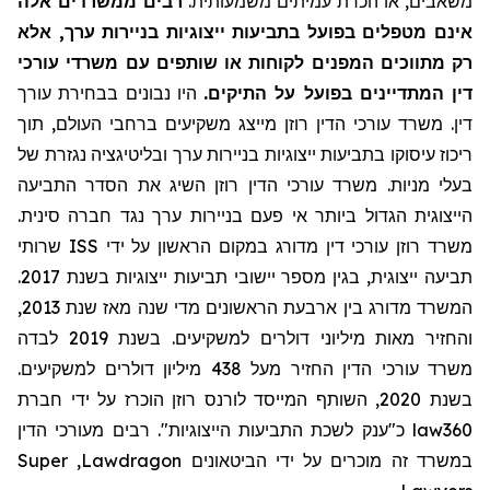
משאבים, או הכרת עמיתים משמעותית.
רבים ממשרדים אלה
אינם מטפלים בפועל בתביעות ייצוגיות בניירות ערך, אלא
רק מתווכים המפנים לקוחות או שותפים עם משרדי עורכי
דין המתדיינים בפועל על התיקים.
היו נבונים בבחירת עורך
דין. משרד עורכי הדין רוזן מייצג משקיעים ברחבי העולם, תוך
ריכוז עיסוקו בתביעות ייצוגיות בניירות ערך ובליטיגציה נגזרת של
בעלי מניות. משרד עורכי הדין רוזן השיג את הסדר התביעה
הייצוגית הגדול ביותר אי פעם בניירות ערך נגד חברה סינית.
שרותי
ISS
משרד רוזן עורכי דין מדורג במקום הראשון על ידי
תביעה ייצוגית, בגין מספר יישובי תביעות ייצוגיות בשנת 2017.
המשרד מדורג בין ארבעת הראשונים מדי שנה מאז שנת 2013,
והחזיר מאות מיליוני דולרים למשקיעים. בשנת 2019 לבדה
משרד עורכי הדין החזיר
מעל
438 מיליון דולרים למשקיעים.
בשנת 2020, השותף המייסד לורנס רוזן הוכרז על ידי חברת
מעורכי הדין
כ"ענק לשכת התביעות הייצוגיות". רבים
law360
Super
,
Lawdragon
במשרד זה מוכרים על ידי הביטאונים