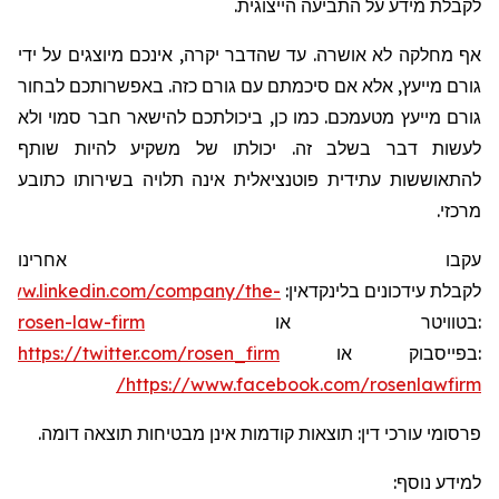
לקבלת מידע על התביעה הייצוגית.
אף מחלקה לא אושרה. עד שהדבר יקרה, אינכם מיוצגים על ידי
גורם מייעץ, אלא אם סיכמתם עם גורם כזה. באפשרותכם לבחור
גורם מייעץ מטעמכם. כמו כן, ביכולתכם להישאר חבר סמוי ולא
לעשות דבר בשלב זה. יכולתו של משקיע להיות שותף
להתאוששות עתידית פוטנציאלית אינה תלויה בשירותו כתובע
מרכזי.
עקבו אחרינו
/www.linkedin.com/company/the-
:
בלינקדאין
עידכונים
לקבלת
rosen-law-firm
או
בטוויטר
:
https://twitter.com/rosen_firm
או
בפייסבוק
:
https://www.facebook.com/rosenlawfirm/
פרסומי עורכי דין: תוצאות קודמות אינן מבטיחות תוצאה דומה.
למידע נוסף: