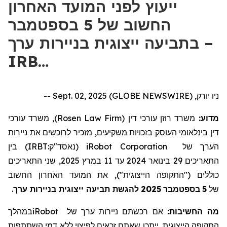
ייעוץ לפני המועד האחרון
החשוב של 5 בספטמבר
בתביעה ייצוגית בניירות ערך –
IRB…
ניו יורק, Sept. 02, 2025 (GLOBE NEWSWIRE) --
), משרד עורכי
Rosen Law Firm
משרד רוזן עורכי דין (
מדוע:
דין בינלאומי העוסק בזכויות משקיעים, מזכיר לרוכשים את
ניירות
) בין
IRBT:
נאסד"ק
(
iRobot Corporation
של
הערך
, שני התאריכים
2025
במרץ
11
עד
2024
בינואר
29
התאריכים
כוללים ("התקופה הייצוגית"), את המועד האחרון החשוב
.
להגשת תביעה ייצוגית בניירות ערך
2025
בספטמבר
5
של
במהלך
iRobot
של
ניירות ערך
אם רכשתם
מה החשיבות:
התקופה הייצוגית
, ייתכן שאתם זכאים לפיצוי ללא דמי השתתפות